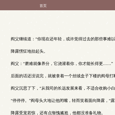
首页
阎父继续道：“你现在还年轻，或许觉得过去的那些事难
降露愣怔地抬起头。
阎父：“磨难就像养分，它浇灌着你，你才能长得更……”
后面的话还没说完，就被拿着一个丝绒盒子下楼的阎母打
阎父沉思了下，“从我司的长远发展来看，不适合收购小白
“停停停。”阎母头大地让他闭嘴，转而笑着面向降露，“
降露受宠若惊，还有点惭愧尴尬，他都没准备礼物。