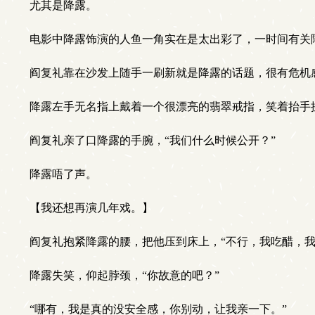
尤其是降露。
电影中降露饰演的人鱼一角实在是太出彩了，一时间有关
阎复礼靠在沙发上随手一刷新就是降露的话题，很有危机
降露左手无名指上戴着一个很漂亮的翡翠戒指，笑着抬手
阎复礼亲了口降露的手腕，“我们什么时候公开？”
降露唔了声。
【我还想再演几年戏。】
阎复礼抱紧降露的腰，把他压到床上，“不行，我吃醋，我
降露失笑，仰起脖颈，“你故意的吧？”
“哪有，我是真的没安全感，你别动，让我亲一下。”