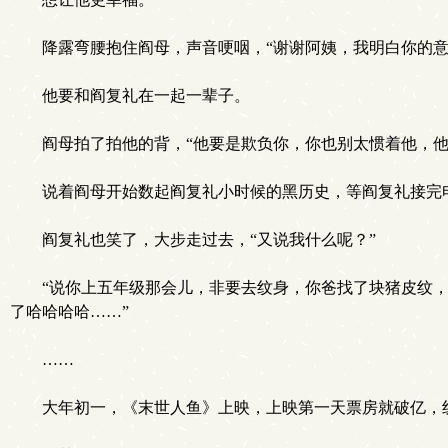
降露弯腰抱住阎母，声音哽咽，“谢谢阿姨，我明白你的意
他要和阎复礼在一起一辈子。
阎母拍了拍他的背，“他要是欺负你，你也别太惯着他，他
说着阎母开始数起阎复礼小时候的黑历史，等阎复礼接完
阎复礼也笑了，大步走过去，“又说我什么呢？”
“说你上五年级那会儿，非要去纹身，你爸找了块猪皮纹
了哈哈哈哈……”
……
大年初一，《末世人鱼》上映，上映第一天票房就破亿，