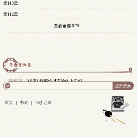
第113章
第112章
查看全部章节...
作者其他书
更
[藏经阁]
[综漫] 我那难以言喻的上司们
多
首页
|
书架
|
阅读记录