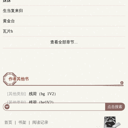
妹妹
生当复来归
黄金台
瓦片h
查看全部章节...
作者其他书
更
[其他类别]
残荷（bg 1V2）
[其他类别]
残荷（bg1V2）
多
首页
|
书架
|
阅读记录