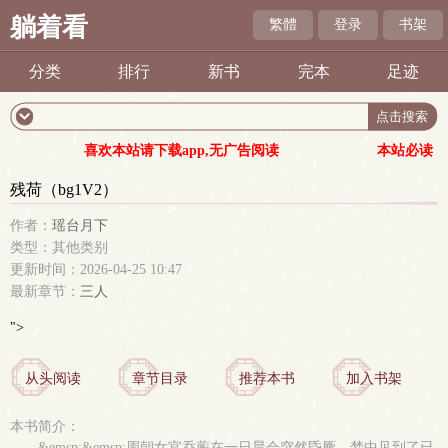
躺着看
繁體
登录
书架
分类
排行
新书
完本
足迹
喜欢本站请下载app,无广告阅读
本站必读
残荷（bg1V2）
作者：
瑶台月下
类型：其他类别
更新时间：2026-04-25 10:47
最新章节：
三人
">
从头阅读
章节目录
推荐本书
加入书架
本书简介：
&emsp;&emsp;周朝女官乔蘅在一日晨会突然昏厥，梦中见到了已