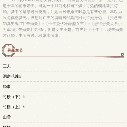
逝十年的前未婚夫。可她一个月前刚和当下炽手可热的朝廷新贵订
婚。梦中的场景过分旖旎，让她面对未婚夫时总是有些心虚。本以为
只是偶然梦见，没想到亡夫的魂魄居然真的回到了她身边。【执念未
销真男鬼“前”未婚夫】×【十年蛰伏冷静型女主】×【患得患失犬系小
将军“现”未婚夫】男都c，但是女主不是。前夫死了十年了，现未婚夫
才订婚，中间有过几段露水情缘。
最新章节
更
三人
多
洞房花烛h
婚事
竹楼（下）h
竹楼（上）h
山雪